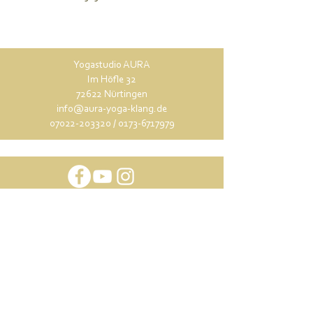
Yogastudio AURA
Im Höfle 32
72622 Nürtingen
info@aura-yoga-klang.de
07022-203320
/
0173-6717979
Termine buchen
Newsletter abonnieren
Kontakt / Anfahrt
Studio-Etikette