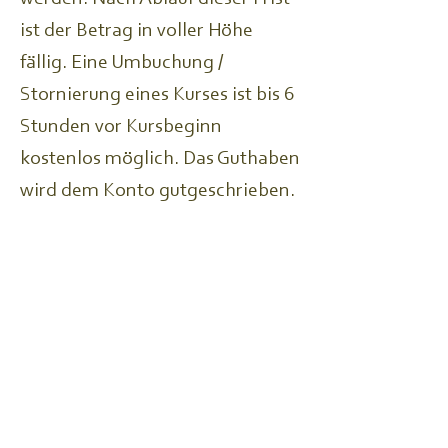
ist der Betrag in voller Höhe
fällig. Eine Umbuchung /
Stornierung eines Kurses ist bis 6
Stunden vor Kursbeginn
kostenlos möglich. Das Guthaben
wird dem Konto gutgeschrieben.
Eine Stornierung ist jederzeit kostenlos möglich.
Kontaktangaben
07022203320
info@aura-yoga-klang.de
Im Höfle 32, Nürtingen-Zizishausen, Germany