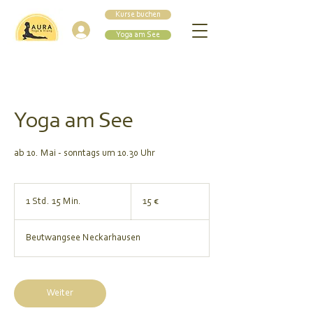
Kurse buchen
Einloggen
Yoga am See
Yoga am See
ab 10. Mai - sonntags um 10.30 Uhr
15
Euro
1 Std. 15 Min.
1
15 €
S
t
Beutwangsee Neckarhausen
d
1
5
M
Weiter
i